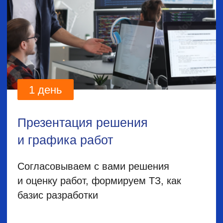
«1С:ИТС ПРОФ»- бесплатно
1С: ОФД
1С: Подпись
1С: Директ Банк
1С: Линк
1С-Битрикс24: CRM
1С: Бухгалтерия
1С: Фреш
1С: Облако
И еще десятки сервисов