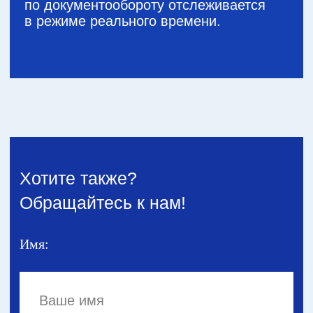
1 день
Реализация и сдача работ
Разработка и тестирование. Не тратим
ваше время, все работы
по максимуму проводим внутри
компании.
Работаем
по 100% постоплате
—
вы ничем не рискуете!
Мы заинтересованы выполнить
проект качественно
и максимально быстро