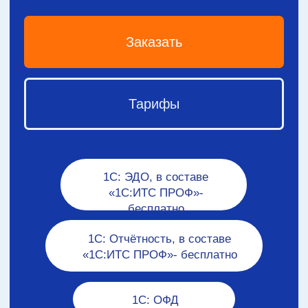
Кирилл Фролов
Александра Х
ООО «ККМ Маркет»
ООО «Артальт»
Хотим поблагодарить вас
за качественную работу
Уважаемые специа
по внедрению системы
«Про Софт»
автоматизации бизнес-процессов
Хотим поблагодари
на базе 1С. Благодаря вашим
заинтересованност
усилиям мы смогли значительно
в процессе внедре
улучшить процессы управления
Вы оказали нам з
нашей компании. Спасибо, что все
помощь, организов
процессы обновления прошли без
процессы и сделали
сбоев и незаметно для команды
мы могли сосредот
и клиентов. Мы уверены, что
на развитии эффек
в дальнейшем мы сможем
бизнеса. Мы дейст
продолжить сотрудничество
ваше участие и оп
для дальнейшего развития нашей
вы обладаете. Мы
компании.
рекомендовать вас
нуждается в таких 