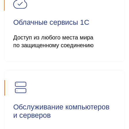
Под конкретную задачу вашего
бизнеса, с учетом всех нюансов
Принцип «единого окна» —
полностью закрываем все ваши
потребности в сфере IT, вы не
тратите время на координацию
разных подрядчиков, а просто
получаете итоговый результат,
всегда в срок и в бюджете.
Ни одной
судебной претензии
за 19 лет работы!