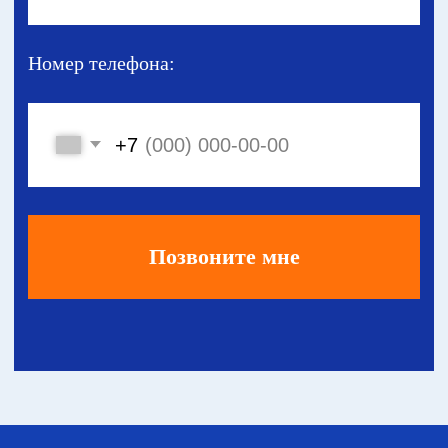
Получите анализ вашей задачи
от сертифицированных специалистов
в сфере автоматизации.
Абсолютно бесплатно!
Имя:
Номер телефона:
+7
Получить консультацию