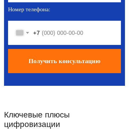
компьютеров, серверов, IT
инфраструктуры
Помимо разработки и сопровождения
продуктов 1С вы также можете доверить
нам обслуживание всей IT
инфраструктуры компании.
Снимите с себя нагрузку —
один партнёр на все вопросы ИТ сферы