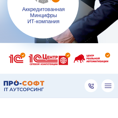
IT-инфраструктуры:
Подбор, внедрение
и доработка функционала 1С,
Битрикс 24
Цифровизация вашего бизнеса
для прозрачности и управляемости
Видеонаблюдение
и телефония