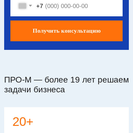
Решение:
Решение:
Внедрили в учет
специальную об
Внедрили в учетной системе документ
работ», позвол
«Собственный договор» с указанием
в автоматическ
всех необходимых реквизитов сделки:
закрывающие до
тип оборудования, срок аренды,
услуги.
автоматический расчет скидки, и т. п.
Добавили возмо
Разработали шаблон печатной формы
автоматизирова
договора, который формируется при
документов по e
создании документа в учетной системе,
и по ЭДО.
добавили возможность сразу отправить
договор с печатью и с факсимиле
по почте и ЭДО.
Результат:
Результат:
Сокращено время затрачиваемое
Сокращено врем
менеджерами на создание договоров
сотрудником на
до 5 минут максимум.
пакета закрыва
и их рассылки к