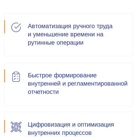
Бесплатный аудит вашей IT
инфраструктуры
1
Проведем анализ текущей
ситуации в IT
2
Выявим негативно
влияющие на качество
и затраты факторы
3