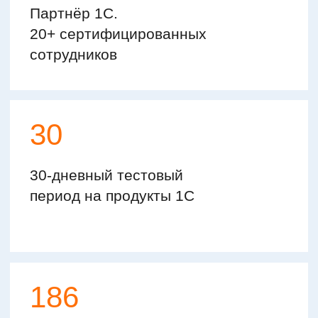
Существенно снижены ошибки при
в месяц!
оформлении сделок.
Статус подписания договоров
по документообороту отслеживается
в режиме реального времени.
Хотите также?
Обращайтесь к нам!
Имя:
Номер телефона: