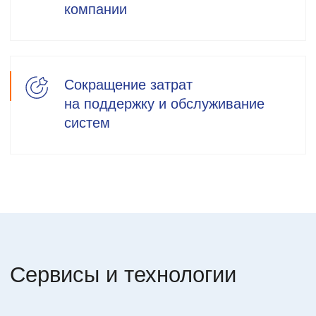
Подберем оптимальную
стратегию повышения
качества корпоративного IT
Максимальное время реакции
на задачу — 15 минут.
Поддержка 24/7
Оставьте заявку и получите
аудит + экономическое
обоснование выгоды IT
аутсорсинга
Имя: