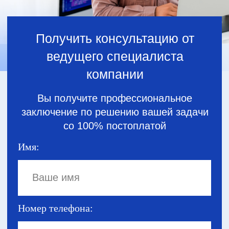
Кейсы из практики
Автоматизация формирования
Сокращение е
времени на ф
договоров и отслеживание
закрывающих 
статусов подписания
чем в 200 раз
Проблема:
Проблема:
Высокое количество затрачиваемого
рабочего времени и число ошибок при
В рамках осуще
оформлении договоров с клиентами
деятельности к
компании, занимающейся арендой
по клининговым 
строительного оборудования, техники и
ежемесячно фор
инструмента. В силу сложившейся
количество зак
практики и динамического
документов — бо
ценообразования всё это выполнялось
Оформление док
вручную, что влекло частые ошибки в
более 3 рабочих
оформлении, высокие затраты времени
бухгалтерии, и 
и отсутствие контроля получения
на отправку по 
документов.