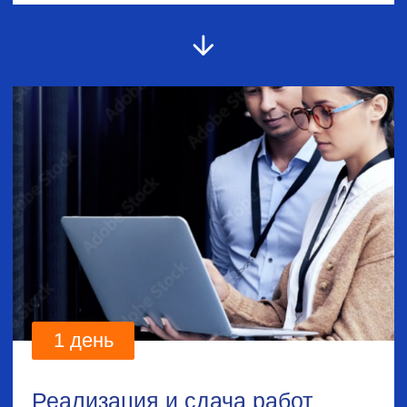
для решения задач бизнеса
в цифровой среде
Вам требуются
специфические нишевые
или отраслевые сервисы?
получите комплексное предложение
по цифровизации ваших бизнес-
процессов
Имя:
Номер телефона: