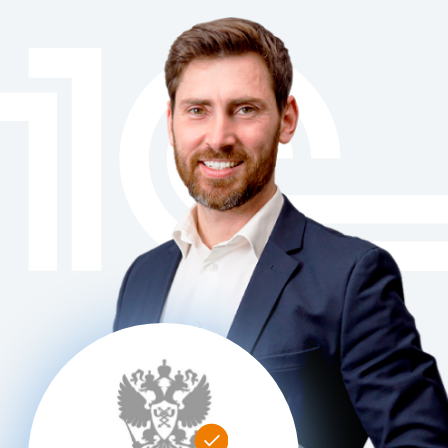
IT решения для бизнеса
от официального партнёра 1С
+7 831 282-31-99
Аккредитованная
Минцифры
Обратный звонок
ИТ-компания
«Всё включено»
для эффективной и надежной