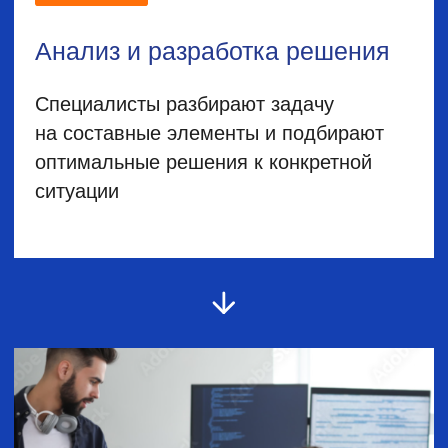
Подключаем и настраиваем
необходимые для бизнеса
сервисы от 467 ₽ в месяц.
Заказать
Тарифы
1С: ЭДО, в составе
«1С:ИТС ПРОФ»-
бесплатно
1С: Отчётность, в составе